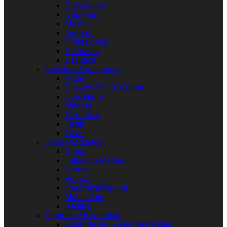
País Vasco
Deportes
Música
Lugares
Profesiones
Animales
Escudos
Nuestras Creaciones
Papel
Puzzles 3D de Cartón
Eguzkilore
Madera
Cerámica
Textil
Otros
Otros Productos
Papel
Tallas de Madera
Hierro
Figuras
Cerámica/Resina
Metacrilato
Resina
Gigantes / Erraldoiak
Gigantes de Goma de Bizkaia