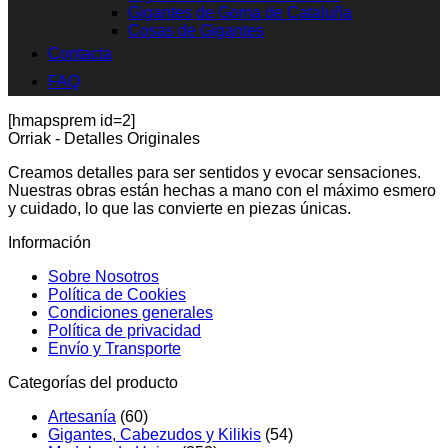
Gigantes de Goma de Cataluña
Cosas de Gigantes
Contacta
FAQ
[hmapsprem id=2]
Orriak - Detalles Originales
Creamos detalles para ser sentidos y evocar sensaciones.
Nuestras obras están hechas a mano con el máximo esmero
y cuidado, lo que las convierte en piezas únicas.
Información
Sobre Nosotros
Política de Cookies
Condiciones generales
Política de privacidad
Envío y Transporte
Categorías del producto
Artesanía
(60)
Gigantes, Cabezudos y Kilikis
(54)