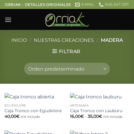
Saltar
EMAIL
946.547.097
ORRIAK - DETALLES ORIGINALES
al
contenido
INICIO
/
NUESTRAS CREACIONES
/
MADERA
FILTRAR
EGUZKILORE
ARTESANÍA
Caja Tronco con Eguzkilore
Caja Tronco con Lauburu
Rango
40,00
€
16,00
€
-
35,00
€
IVA incluido
IVA incluido
de
precios:
desde
16,00€