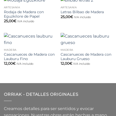
hasta
35,00€
ARTESANÍA
ARTESANÍA
Rodaja de Madera con
Letras Bilbao de Madera
Eguzkilore de Papel
25,00
€
IVA incluido
25,00
€
IVA incluido
MADERA
MADERA
Cascanueces de Madera con
Cascanueces de Madera con
Lauburu Fino
Lauburu Grueso
12,00
€
12,00
€
IVA incluido
IVA incluido
ORRIAK - DETALLES ORIGINALES
Creamos detalles para ser sentidos y evocar
sensaciones. Nuestras obras están hechas a mano