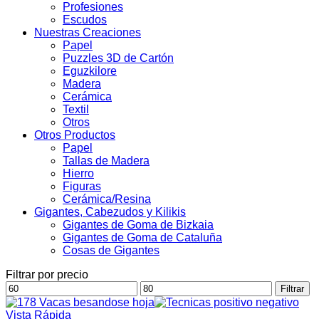
Profesiones
Escudos
Nuestras Creaciones
Papel
Puzzles 3D de Cartón
Eguzkilore
Madera
Cerámica
Textil
Otros
Otros Productos
Papel
Tallas de Madera
Hierro
Figuras
Cerámica/Resina
Gigantes, Cabezudos y Kilikis
Gigantes de Goma de Bizkaia
Gigantes de Goma de Cataluña
Cosas de Gigantes
Filtrar por precio
Precio
Precio
Filtrar
mínimo
máximo
Vista Rápida