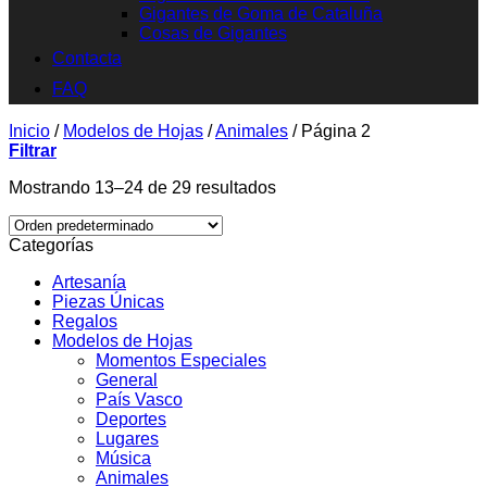
Gigantes de Goma de Cataluña
Cosas de Gigantes
Contacta
FAQ
Inicio
/
Modelos de Hojas
/
Animales
/
Página 2
Filtrar
Mostrando 13–24 de 29 resultados
Categorías
Artesanía
Piezas Únicas
Regalos
Modelos de Hojas
Momentos Especiales
General
País Vasco
Deportes
Lugares
Música
Animales