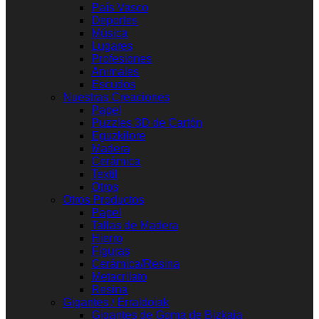
País Vasco
Deportes
Música
Lugares
Profesiones
Animales
Escudos
Nuestras Creaciones
Papel
Puzzles 3D de Cartón
Eguzkilore
Madera
Cerámica
Textil
Otros
Otros Productos
Papel
Tallas de Madera
Hierro
Figuras
Cerámica/Resina
Metacrilato
Resina
Gigantes / Erraldoiak
Gigantes de Goma de Bizkaia