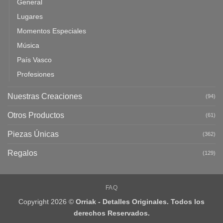
General
Lugares
Momentos Especiales
Música
País Vasco
Profesiones
Nuestras Creaciones
(94)
Otros Productos
(61)
Piezas Únicas
(362)
Regalos
(129)
FAQ
Copyright 2026 ©
Orriak - Detalles Originales. Todos los
derechos Reservados.