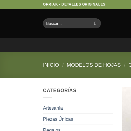
Saltar
ORRIAK - DETALLES ORIGINALES
al
contenido
Buscar
por:
INICIO
/
MODELOS DE HOJAS
/
CATEGORÍAS
Artesanía
Piezas Únicas
Regalos