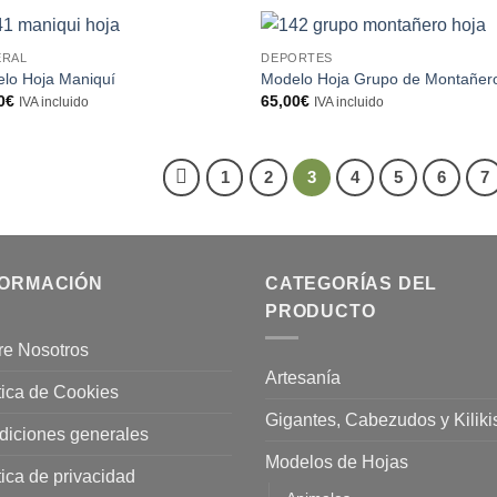
ERAL
DEPORTES
lo Hoja Maniquí
Modelo Hoja Grupo de Montañer
0
€
65,00
€
IVA incluido
IVA incluido
1
2
3
4
5
6
7
FORMACIÓN
CATEGORÍAS DEL
PRODUCTO
re Nosotros
Artesanía
tica de Cookies
Gigantes, Cabezudos y Kiliki
diciones generales
Modelos de Hojas
tica de privacidad