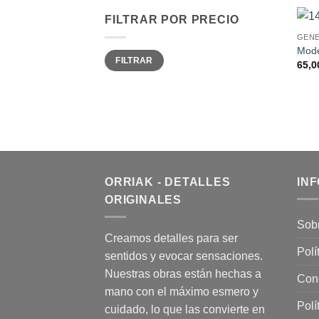
FILTRAR POR PRECIO
GEN
Mode
Precio
Precio
FILTRAR
mínimo
máximo
65,0
ORRIAK - DETALLES
IN
ORIGINALES
Sob
Creamos detalles para ser
Polí
sentidos y evocar sensaciones.
Nuestras obras están hechas a
Con
mano con el máximo esmero y
Polí
cuidado, lo que las convierte en