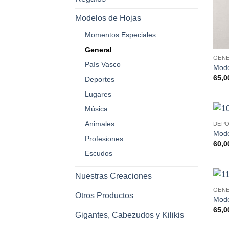
Modelos de Hojas
Momentos Especiales
General
GEN
País Vasco
Mode
65,0
Deportes
Lugares
Música
Animales
DEP
Mode
Profesiones
60,0
Escudos
Nuestras Creaciones
GEN
Otros Productos
Mode
65,0
Gigantes, Cabezudos y Kilikis