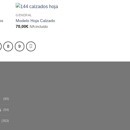
GENERAL
os
Modelo Hoja Calzado
70,00
€
IVA incluido
8
9
(60)
s
(54)
(353)