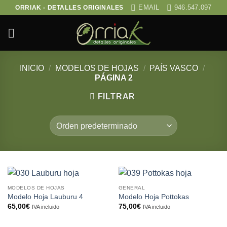
Saltar
EMAIL
946.547.097
ORRIAK - DETALLES ORIGINALES
al
contenido
INICIO
/
MODELOS DE HOJAS
/
PAÍS VASCO
/
PÁGINA 2
FILTRAR
MODELOS DE HOJAS
GENERAL
Modelo Hoja Lauburu 4
Modelo Hoja Pottokas
65,00
€
75,00
€
IVA incluido
IVA incluido