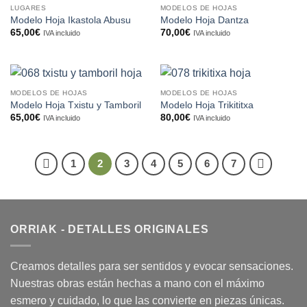
LUGARES
MODELOS DE HOJAS
Modelo Hoja Ikastola Abusu
Modelo Hoja Dantza
65,00
€
70,00
€
IVA incluido
IVA incluido
MODELOS DE HOJAS
MODELOS DE HOJAS
Modelo Hoja Txistu y Tamboril
Modelo Hoja Trikititxa
65,00
€
80,00
€
IVA incluido
IVA incluido
1
2
3
4
5
6
7
ORRIAK - DETALLES ORIGINALES
Creamos detalles para ser sentidos y evocar sensaciones.
Nuestras obras están hechas a mano con el máximo
esmero y cuidado, lo que las convierte en piezas únicas.