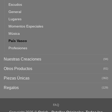
Escudos
General
Lugares
Momentos Especiales
Música
País Vasco
Profesiones
Nuestras Creaciones
(94)
Otros Productos
(61)
Piezas Únicas
(362)
Regalos
(129)
FAQ
Copyright 2026 ©
Orriak - Detalles Originales. Todos los