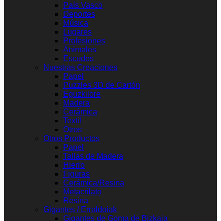
País Vasco
Deportes
Música
Lugares
Profesiones
Animales
Escudos
Nuestras Creaciones
Papel
Puzzles 3D de Cartón
Eguzkilore
Madera
Cerámica
Textil
Otros
Otros Productos
Papel
Tallas de Madera
Hierro
Figuras
Cerámica/Resina
Metacrilato
Resina
Gigantes / Erraldoiak
Gigantes de Goma de Bizkaia