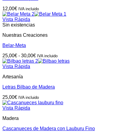
12,00
€
IVA incluido
Vista Rápida
Sin existencias
Nuestras Creaciones
Belar-Meta
Rango
25,00
€
-
30,00
€
IVA incluido
de
precios:
Vista Rápida
desde
Artesanía
25,00€
hasta
Letras Bilbao de Madera
30,00€
25,00
€
IVA incluido
Vista Rápida
Madera
Cascanueces de Madera con Lauburu Fino