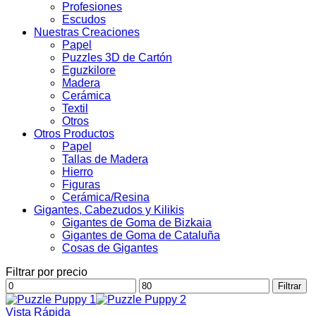
Profesiones
Escudos
Nuestras Creaciones
Papel
Puzzles 3D de Cartón
Eguzkilore
Madera
Cerámica
Textil
Otros
Otros Productos
Papel
Tallas de Madera
Hierro
Figuras
Cerámica/Resina
Gigantes, Cabezudos y Kilikis
Gigantes de Goma de Bizkaia
Gigantes de Goma de Cataluña
Cosas de Gigantes
Filtrar por precio
Precio
Precio
Filtrar
mínimo
máximo
Vista Rápida