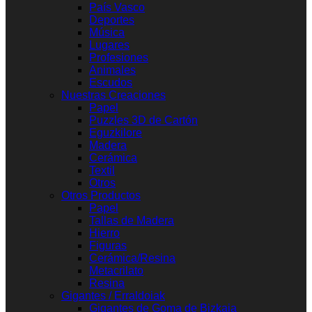
País Vasco
Deportes
Música
Lugares
Profesiones
Animales
Escudos
Nuestras Creaciones
Papel
Puzzles 3D de Cartón
Eguzkilore
Madera
Cerámica
Textil
Otros
Otros Productos
Papel
Tallas de Madera
Hierro
Figuras
Cerámica/Resina
Metacrilato
Resina
Gigantes / Erraldoiak
Gigantes de Goma de Bizkaia