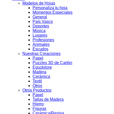
Modelos de Hojas
Personaliza tu hoja
Momentos Especiales
General
País Vasco
Deportes
Música
Lugares
Profesiones
Animales
Escudos
Nuestras Creaciones
Papel
Puzzles 3D de Cartón
Eguzkilore
Madera
Cerámica
Textil
Otros
Otros Productos
Papel
Tallas de Madera
Hierro
Figuras
Cerámica/Resina