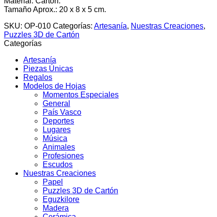
Material: Cartón.
Tamaño Aprox.: 20 x 8 x 5 cm.
SKU:
OP-010
Categorías:
Artesanía
,
Nuestras Creaciones
,
Puzzles 3D de Cartón
Categorías
Artesanía
Piezas Únicas
Regalos
Modelos de Hojas
Momentos Especiales
General
País Vasco
Deportes
Lugares
Música
Animales
Profesiones
Escudos
Nuestras Creaciones
Papel
Puzzles 3D de Cartón
Eguzkilore
Madera
Cerámica