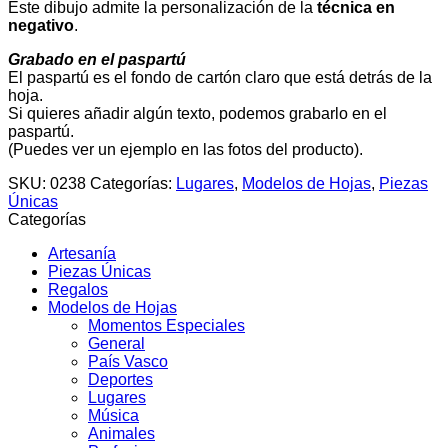
Este dibujo admite la personalización de la
técnica en
negativo
.
Grabado en el paspartú
El paspartú es el fondo de cartón claro que está detrás de la
hoja.
Si quieres añadir algún texto, podemos grabarlo en el
paspartú.
(Puedes ver un ejemplo en las fotos del producto).
SKU:
0238
Categorías:
Lugares
,
Modelos de Hojas
,
Piezas
Únicas
Categorías
Artesanía
Piezas Únicas
Regalos
Modelos de Hojas
Momentos Especiales
General
País Vasco
Deportes
Lugares
Música
Animales