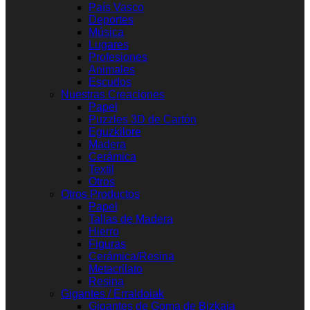
País Vasco
Deportes
Música
Lugares
Profesiones
Animales
Escudos
Nuestras Creaciones
Papel
Puzzles 3D de Cartón
Eguzkilore
Madera
Cerámica
Textil
Otros
Otros Productos
Papel
Tallas de Madera
Hierro
Figuras
Cerámica/Resina
Metacrilato
Resina
Gigantes / Erraldoiak
Gigantes de Goma de Bizkaia