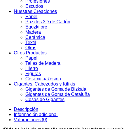
Profesiones
Escudos
Nuestras Creaciones
Papel
Puzzles 3D de Cartón
Eguzkilore
Madera
Cerámica
Textil
Otros
Otros Productos
Papel
Tallas de Madera
Hierro
Figuras
Cerámica/Resina
Gigantes, Cabezudos y Kilikis
Gigantes de Goma de Bizkaia
Gigantes de Goma de Cataluña
Cosas de Gigantes
Descripción
Información adicional
Valoraciones (0)