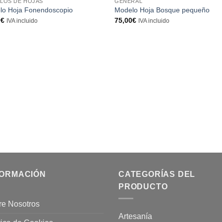
LOS DE HOJAS
GENERAL
lo Hoja Fonendoscopio
Modelo Hoja Bosque pequeño
0
€
75,00
€
IVA incluido
IVA incluido
FORMACIÓN
CATEGORÍAS DEL
PRODUCTO
re Nosotros
Artesanía