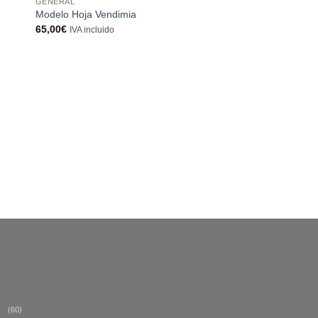
GENERAL
Modelo Hoja Vendimia
65,00
€
IVA incluido
GENERAL
Modelo Hoja Agricult
65,00
€
IVA incluido
(60)