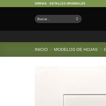
Saltar
ORRIAK - DETALLES ORIGINALES
al
contenido
Buscar
por:
INICIO
/
MODELOS DE HOJAS
/