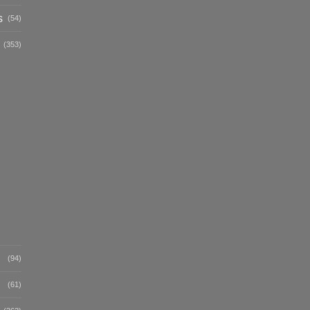
s
(54)
(353)
(94)
(61)