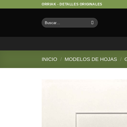
Saltar
ORRIAK - DETALLES ORIGINALES
al
contenido
Buscar
por:
INICIO
/
MODELOS DE HOJAS
/