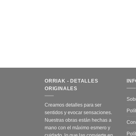
ORRIAK - DETALLES
IN
ORIGINALES
Sob
Creamos detalles para ser
Polí
sentidos y evocar sensaciones.
Nuestras obras están hechas a
Con
mano con el máximo esmero y
Polí
cuidado, lo que las convierte en