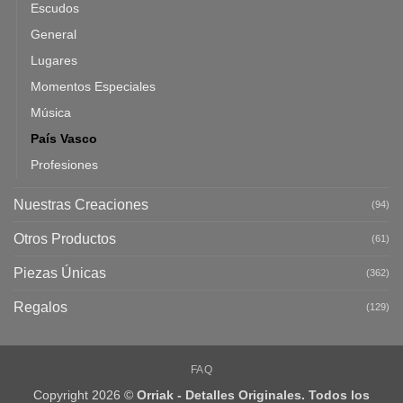
Escudos
General
Lugares
Momentos Especiales
Música
País Vasco
Profesiones
Nuestras Creaciones
(94)
Otros Productos
(61)
Piezas Únicas
(362)
Regalos
(129)
FAQ
Copyright 2026 ©
Orriak - Detalles Originales. Todos los