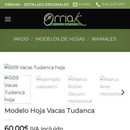
Saltar
EMAIL
946.547.097
ORRIAK - DETALLES ORIGINALES
al
contenido
INICIO
/
MODELOS DE HOJAS
/
ANIMALES
Modelo Hoja Vacas Tudanca
60,00
€
IVA incluido