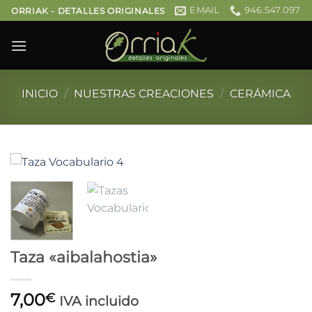
Saltar
EMAIL
946.547.097
ORRIAK - DETALLES ORIGINALES
al
contenido
INICIO
/
NUESTRAS CREACIONES
/
CERÁMICA
Taza «aibalahostia»
7,00
€
IVA incluido