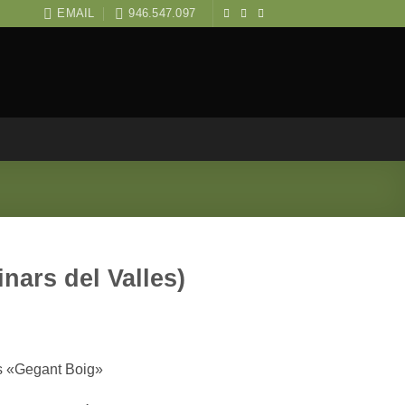
EMAIL
946.547.097
nars del Valles)
es «Gegant Boig»