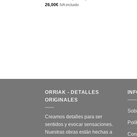
26,00
€
IVA incluido
ORRIAK - DETALLES
IN
ORIGINALES
Sob
Creamos detalles para ser
Polí
sentidos y evocar sensaciones.
Nuestras obras están hechas a
Con