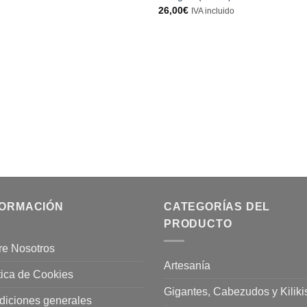
26,00
€
IVA incluido
FORMACIÓN
CATEGORÍAS DEL
PRODUCTO
re Nosotros
Artesanía
tica de Cookies
Gigantes, Cabezudos y Kiliki
diciones generales