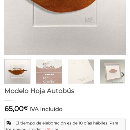
Modelo Hoja Autobús
65,00
€
IVA incluido
El tiempo de elaboración es de 10 días hábiles. Para
los envíos, añadir
1
-
2
días.