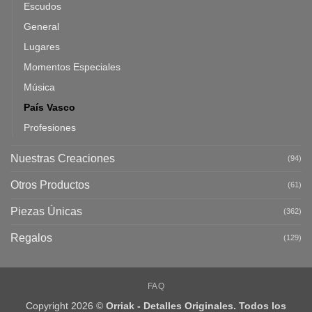
Escudos
General
Lugares
Momentos Especiales
Música
País Vasco
Profesiones
Nuestras Creaciones
(94)
Otros Productos
(61)
Piezas Únicas
(362)
Regalos
(129)
FAQ
Copyright 2026 ©
Orriak - Detalles Originales. Todos los