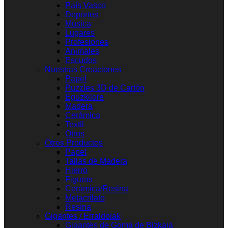
País Vasco
Deportes
Música
Lugares
Profesiones
Animales
Escudos
Nuestras Creaciones
Papel
Puzzles 3D de Cartón
Eguzkilore
Madera
Cerámica
Textil
Otros
Otros Productos
Papel
Tallas de Madera
Hierro
Figuras
Cerámica/Resina
Metacrilato
Resina
Gigantes / Erraldoiak
Gigantes de Goma de Bizkaia