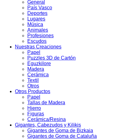
General
País Vasco
Deportes
Lugares
Música
Animales
Profesiones
Escudos
Nuestras Creaciones
Papel
Puzzles 3D de Cartón
Eguzkilore
Madera
Cerámica
Textil
Otros
Otros Productos
Papel
Tallas de Madera
Hierro
Figuras
Cerámica/Resina
Gigantes, Cabezudos y Kilikis
Gigantes de Goma de Bizkaia
Gigantes de Goma de Cataluña